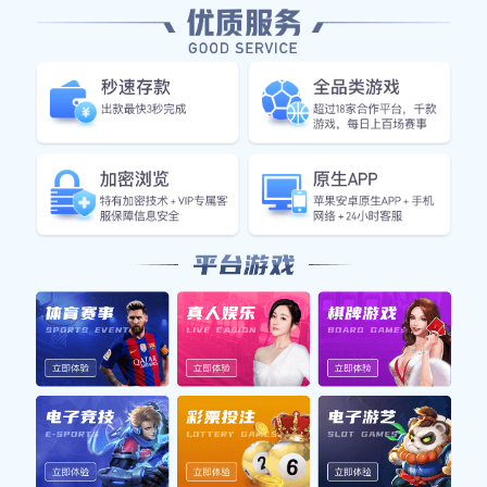
TOP10解析与展望
成都网球队在世界杯中的意识表现
分析与点评
足球明星潮流装扮女神风采展现时
尚魅力与运动激情的完美结合
回顾伊朗足球历史上的传奇人物与
前足球明星们的辉煌成就
足球明星在课本中的身影与影响力
探讨
足球明星的传奇人生与场上风采的
精彩人物画像展览