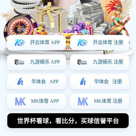
最新资讯
足球明星是否应当依法纳税探讨其
对社会责任的影响与意义
足球明星精彩射门集锦全景视频汇
总尽享足球魅力与技巧的完美结合
广州足球队引领最新足球战术潮流