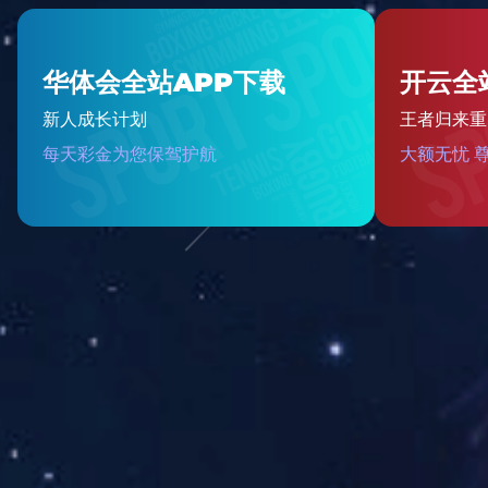
足
20
在寒
佩戴
四个
套的
中的
最新资讯
1、