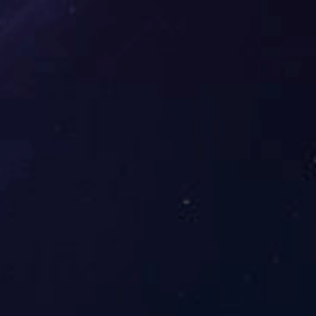
星在街头偶遇偶像瞬间感动不已心中崇拜化为现实的美好时刻
星们如何评价马内的技术与影响力