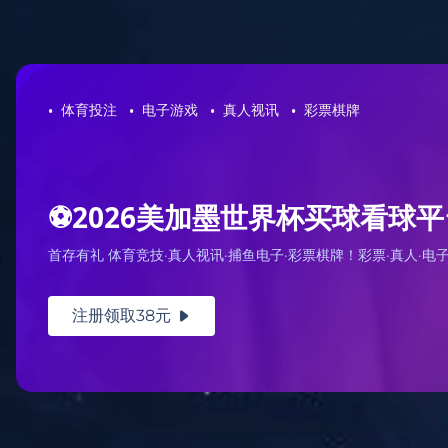
首页
知道J