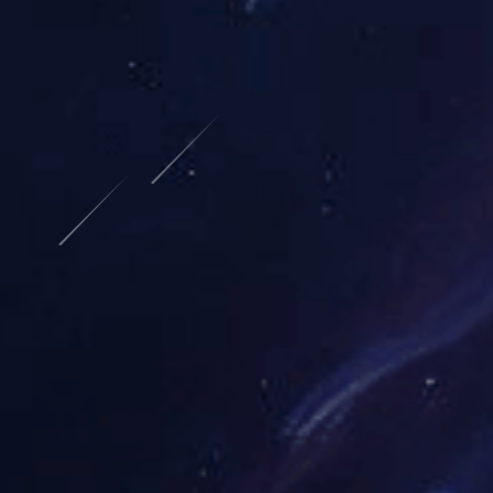
足球明星潮流装扮
女神风采展现时尚
最后
魅力与运动激情的
松操
完美结合
利性
回顾伊朗足球历史
2、
上的传奇人物与前
除了
足球明星们的辉煌
图案
成就
大胆
此外
足球明星在课本中
感。
的身影与影响力探
展。
讨
再者
足球明星的传奇人
成材
生与场上风采的精
为时