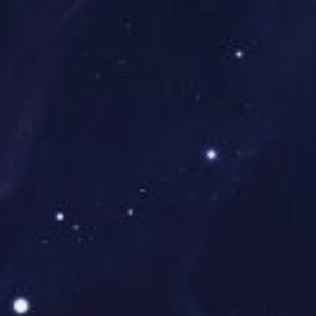
，一些高端品牌还推出了智能触控功能的手套，使得球员即使穿
作手机或其他电子设备。这种创新设计不仅提升了实用性，也进
的需求。
设计风格
功能性之外，保暖手套在设计风格上也是多样化且富有创意。许
，使得这些保暖手套不仅是实用品，更是一种时尚表达。例如，
颜色的手套，以此彰显个性，并吸引媒体和粉丝关注。
，一些品牌还推出联名款式，将流行文化元素融入到运动装备中
这种跨界合作不仅丰富了产品线，也让消费者感受到更多元化的
，不同材质间巧妙结合也是当今设计的一大亮点。一些高级定制
料相结合，实现优雅与实用性的统一，这种别出心裁的方法使得
尚潮流的一部分。