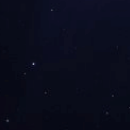
导航
首页
JN江南·(中国区)体育官方网站-
JNSPORTS✅🏆『zgstgy.com』🏆
知道J
✅是世界顶级真人游戏让生活更精
彩!为国内游戏玩家打造的全球最顶
体育热
级乐趣游戏APP,提供下载、入口、
体育明
首页、平台、登陆、官网、二十四
小时专属客服在线服务!全球最安全,
服务宗
最信誉,最公平的平台运营商!
沟通J
东方市究游村164号
电话: 15392803005
邮箱: fpbhgdhll@outlook.com