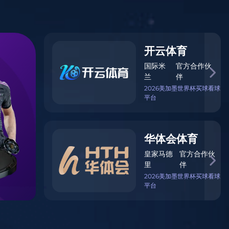
立即预约
网