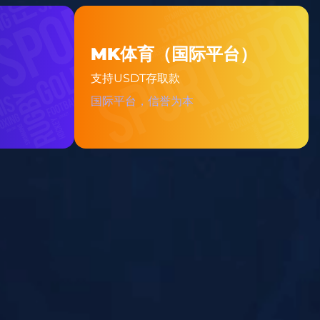
暖的完美结合
上展现他们的风采与个人魅力。
增添了新的亮点。这篇文章将从
时尚与温暖的完美结合，包括手
在比赛中的表现，还是日常生活
。