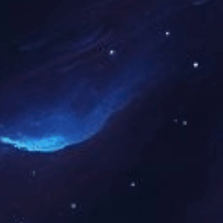
保障
年培
同时
念与
导航
整体
知道JN江南体育
最后
赛事
体育热点
一定
总结
体育明星
综上
服务宗旨
经风
及如
沟通JN江南体育官网
典豪
A这
志，