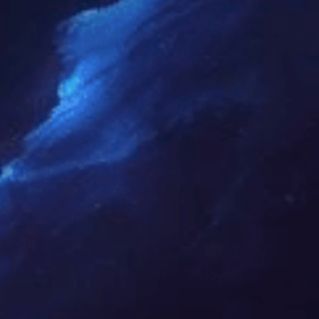
球队恰恰具备这样一个优势：拥
色射门能力和敏锐洞察力的小将
控节奏，使得整场比赛更加流
。他们之间默契十足，相互配合
富经验做出的判断也让全队放心
同朝着胜利迈进。
球员都明白自己所承担的位置责
也增进了团队凝聚力。正是这种
。
系，通过挖掘和培养年轻才俊来