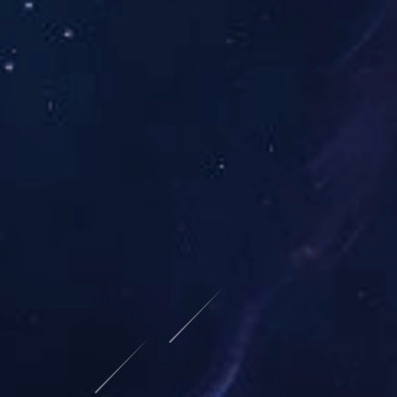
1、
足球明星是否应当
上海
依法纳税探讨其对
他们
社会责任的影响与
入并
意义
力。
随着
足球明星精彩射门
赛冠
集锦全景视频汇总
赛经
尽享足球魅力与技
巧的完美结合
广州足球队引领最
新足球战术潮流
TOP10解析与展望
成都网球队在世界
杯中的意识表现分
析与点评