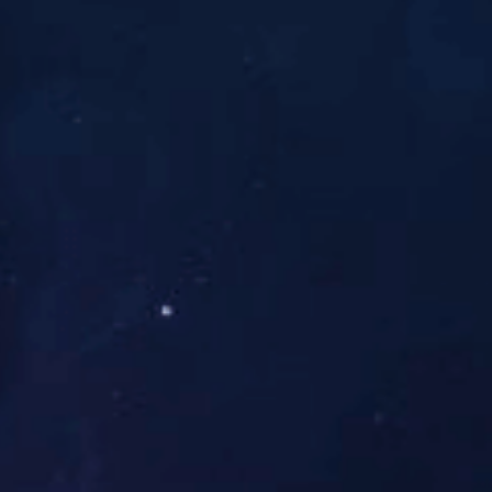
职业足球的重要代表之一。早期，
国职业联赛成立后，上海队正式加
秀球员和教练，不断提升自身实
2006年，他们先后获得了全国联
技水平，也为他们积累了丰富的比