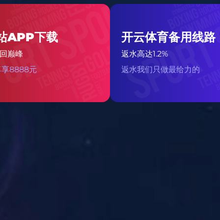
运会特别报道：上海足球队在赛场上的拼搏与荣
25-11-01 20:27:20
将到来的亚运会上，上海足球队的表现备受瞩目。作为中国足球
中积累了丰富的经验，更是在国际赛场上展现出了强大的实力和
运会特别报道：上海足球队在赛场上的拼搏与荣耀之路”进行详细
历程与辉煌成就；其次，分析球队在本届亚运会前的备战情况；
合作；最后，展望未来的发展方向以及对中国足球的影响。通过
海足球队在亚运会上的拼搏与荣耀。