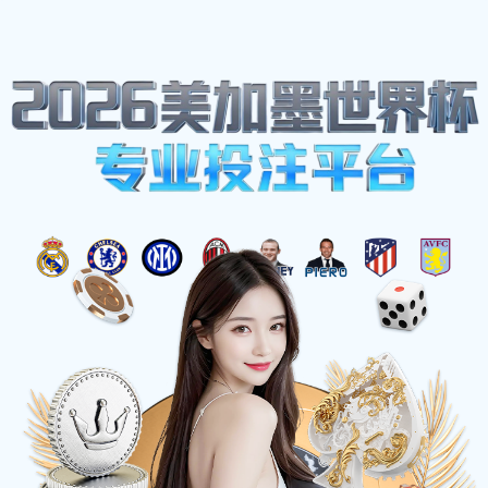
体育热点
体育热点
首页-