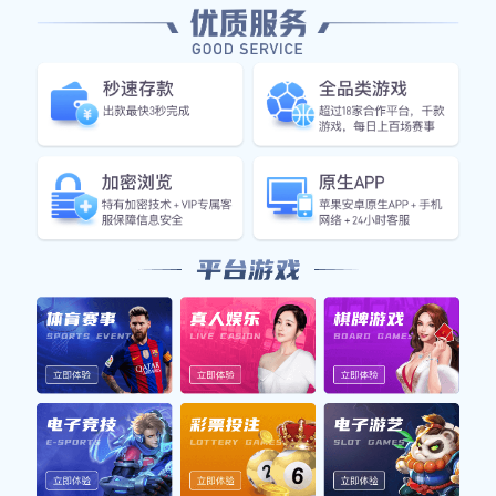
TOP10解析与展望
成都网球队在世界杯中的意识表现
分析与点评
足球明星潮流装扮女神风采展现时
尚魅力与运动激情的完美结合
回顾伊朗足球历史上的传奇人物与
前足球明星们的辉煌成就
足球明星在课本中的身影与影响力
探讨
足球明星的传奇人生与场上风采的
精彩人物画像展览