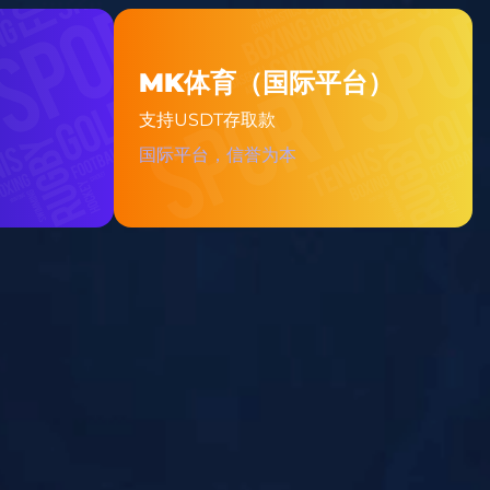
分析
个人能力吸引了众多球迷的关
们在技术、战术意识、团队配合
面深入分析重庆篮球队在洲际杯
能力以及团队合作与沟通。通过
供有益的借鉴。