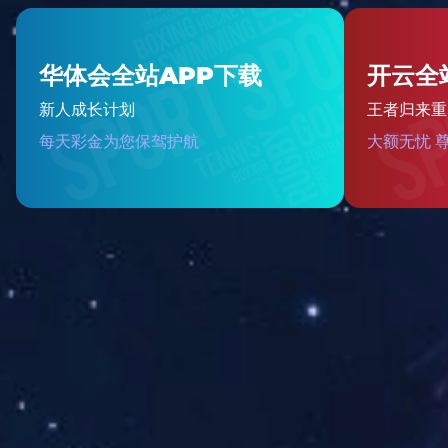
洲
20
在近
注。
等方
中的
这些
最新资讯
1、