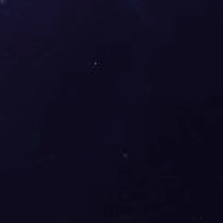
微的计划，是提升整体协作水平
更好地熟悉彼此，从而增强信任
整个团队形成更加紧密的一体化
的平台。从个人技术到整体战
了进一步提升空间。通过系统分
，并为未来的大赛做好充分准
更大的突破。同时，加强青训体
篮球事业的发展！