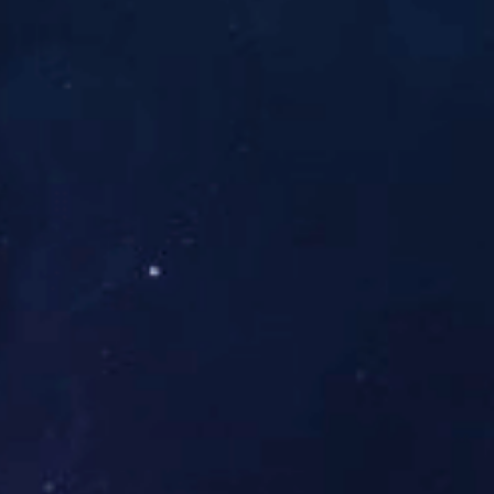
在突破和投篮方面。在关键时
这种灵活多变的进攻方式使得对
性还是射程，他们都展现了良好
，导致投篮选择不够理想，影响