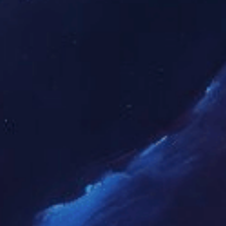
和逼迫对方失误创造反击机会。
对方留出了空位投篮的机会。
之间的一致性。在一些比赛中，
挡拆配合来撕扯对方防线，这一
行出现偏差。例如，有时队员未
时，在面对强敌时，对抗压力下
模拟更复杂和高压环境，以提高
确保每位队员都能明确自己的角