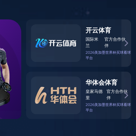
立即预约
网