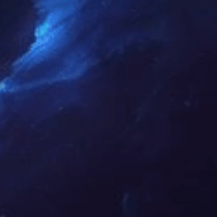
杯中，一些年轻球员初次参与国
场比赛中，当比分接近甚至落后
上的决策与表现。
过稳健发挥帮助球队稳住局面。
来训练的重要课题之一。
够迅速调整策略，而重庆篮球队
应，从而造成失误。因此，在日
解决问题的能力。
一方面也有着亮眼表现。在比赛
，让整个进攻流畅且富有威胁
线无法有效制造空间时，个别选
，很容易被对方找到破绽而轻松